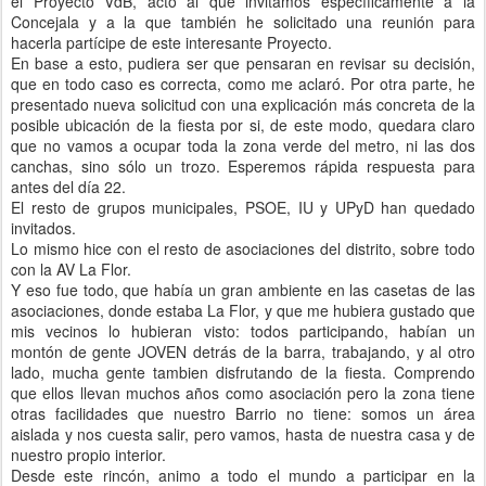
el Proyecto VdB, acto al que invitamos específicamente a la
Concejala y a la que también he solicitado una reunión para
hacerla partícipe de este interesante Proyecto.
En base a esto, pudiera ser que pensaran en revisar su decisión,
que en todo caso es correcta, como me aclaró. Por otra parte, he
presentado nueva solicitud con una explicación más concreta de la
posible ubicación de la fiesta por si, de este modo, quedara claro
que no vamos a ocupar toda la zona verde del metro, ni las dos
canchas, sino sólo un trozo. Esperemos rápida respuesta para
antes del día 22.
El resto de grupos municipales, PSOE, IU y UPyD han quedado
invitados.
Lo mismo hice con el resto de asociaciones del distrito, sobre todo
con la AV La Flor.
Y eso fue todo, que había un gran ambiente en las casetas de las
asociaciones, donde estaba La Flor, y que me hubiera gustado que
mis vecinos lo hubieran visto: todos participando, habían un
montón de gente JOVEN detrás de la barra, trabajando, y al otro
lado, mucha gente tambien disfrutando de la fiesta. Comprendo
que ellos llevan muchos años como asociación pero la zona tiene
otras facilidades que nuestro Barrio no tiene: somos un área
aislada y nos cuesta salir, pero vamos, hasta de nuestra casa y de
nuestro propio interior.
Desde este rincón, animo a todo el mundo a participar en la