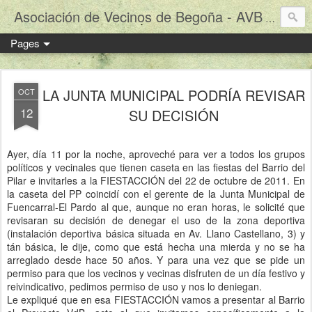
Asociación de Vecinos de Begoña - AVB
El blog 
Pages
LA JUNTA MUNICIPAL PODRÍA REVISAR
OCT
12
SU DECISIÓN
Ayer, día 11 por la noche, aproveché para ver a todos los grupos
políticos y vecinales que tienen caseta en las fiestas del Barrio del
Pilar e invitarles a la FIESTACCIÓN del 22 de octubre de 2011. En
la caseta del PP coincidí con el gerente de la Junta Municipal de
Fuencarral-El Pardo al que, aunque no eran horas, le solicité que
revisaran su decisión de denegar el uso de la zona deportiva
(instalación deportiva básica situada en Av. Llano Castellano, 3) y
tán básica, le dije, como que está hecha una mierda y no se ha
arreglado desde hace 50 años. Y para una vez que se pide un
permiso para que los vecinos y vecinas disfruten de un día festivo y
reivindicativo, pedimos permiso de uso y nos lo deniegan.
Le expliqué que en esa FIESTACCIÓN vamos a presentar al Barrio